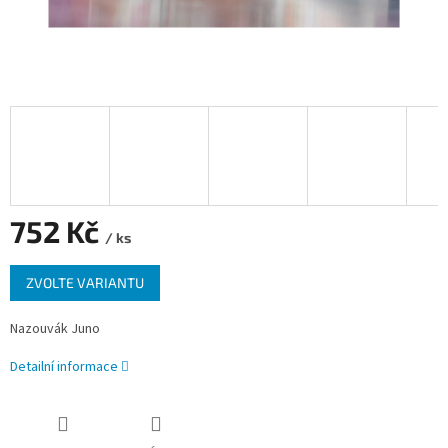
752 Kč
/ ks
Měrná
ZVOLTE VARIANTU
cena:
Nazouvák Juno
Detailní informace