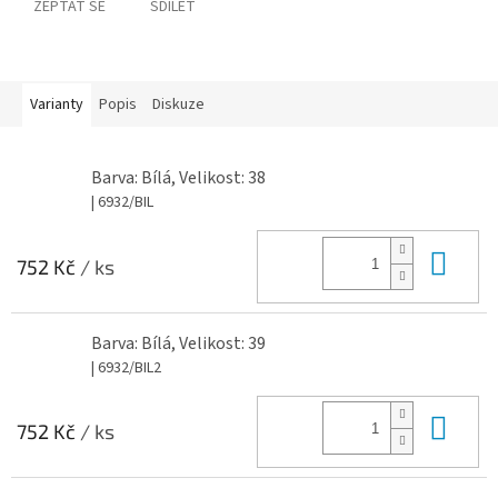
ZEPTAT SE
SDÍLET
Varianty
Popis
Diskuze
Barva: Bílá, Velikost: 38
| 6932/BIL
Do 
752 Kč
/ ks
Barva: Bílá, Velikost: 39
| 6932/BIL2
Do 
752 Kč
/ ks