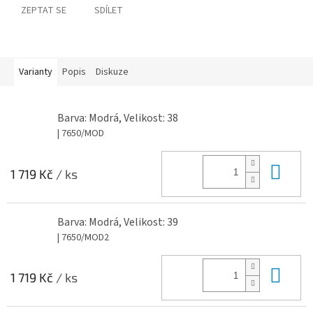
ZEPTAT SE
SDÍLET
Varianty
Popis
Diskuze
Barva: Modrá, Velikost: 38
| 7650/MOD
Do 
1 719 Kč
/ ks
Barva: Modrá, Velikost: 39
| 7650/MOD2
Do 
1 719 Kč
/ ks