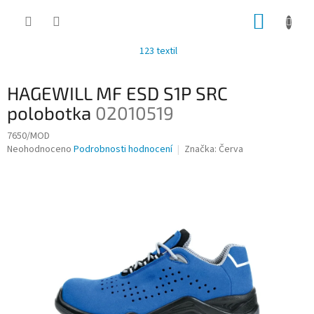
Přejít
NÁKUP
na
obsah
KOŠÍK
123 textil
HAGEWILL MF ESD S1P SRC
polobotka
02010519
7650/MOD
Průměrné
Neohodnoceno
Podrobnosti hodnocení
Značka:
Červa
hodnocení
produktu
je
0,0
z
5
hvězdiček.