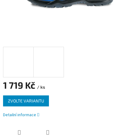
1 719 Kč
/ ks
Měrná
ZVOLTE VARIANTU
cena:
Detailní informace