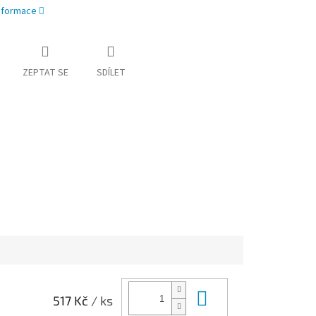
informace
ZEPTAT SE
SDÍLET
Do košíku
517 Kč
/ ks