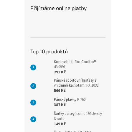
Přijímáme online platby
Top 10 produktů
Kontrastní tričko Cooltex®
43.0991
291 Kč
Pánské sportovní kraťasy s
vnitřními kalhotami
PA 1032
566 Kč
Pánské plavky
K 760
387 Kč
Šortky Jersey
Iconic 195 Jersey
Shorts
149 Kč