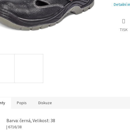
Detailní 
TISK
nty
Popis
Diskuze
Barva: černá, Velikost: 38
| 6716/38