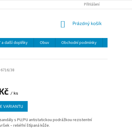
Přihlášení
NÁKUPNÍ
Prázdný košík
KOŠÍK
 další doplňky
Obuv
Obchodní podmínky
Napište nám
6716/38
 Kč
/ ks
E VARIANTU
sandály s PU/PU antistatickou podrážkou rezistentní
vršek – reliéfní štípaná kůže.