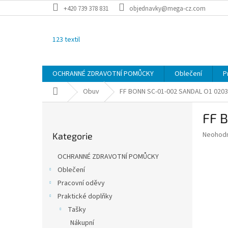
Přejít
+420 739 378 831
objednavky@mega-cz.com
na
obsah
123 textil
OCHRANNÉ ZDRAVOTNÍ POMŮCKY
Oblečení
P
Domů
Obuv
FF BONN SC-01-002 SANDAL O1
0203
P
FF 
o
Přeskočit
s
Průměr
Neohod
Kategorie
kategorie
t
hodnoce
r
produkt
OCHRANNÉ ZDRAVOTNÍ POMŮCKY
a
je
Oblečení
0,0
n
z
Pracovní oděvy
n
5
í
Praktické doplňky
hvězdič
p
Tašky
a
Nákupní