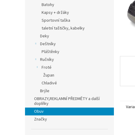
n
Batohy
e
Kapsy + držáky
l
Sportovní taška
taletní taštičky, kabelky
Deky
Deštníky
Pláštěnky
Ručníky
Froté
Župan
Chladivé
Brýle
OBRAZY,REKLAMNÍ PŘEDMĚTY a další
doplňky
Varia
Obuv
Značky