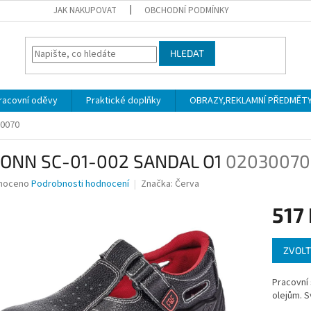
JAK NAKUPOVAT
OBCHODNÍ PODMÍNKY
HLEDAT
racovní oděvy
Praktické doplňky
OBRAZY,REKLAMNÍ PŘEDMĚTY a
0070
BONN SC-01-002 SANDAL O1
02030070
né
noceno
Podrobnosti hodnocení
Značka:
Červa
ní
517
u
Měrná
ZVOLT
cena:
ek.
Pracovní 
olejům. S