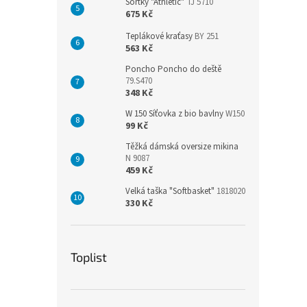
Šortky "Athletic"
TJ 5710
675 Kč
Teplákové kraťasy
BY 251
563 Kč
Poncho Poncho do deště
79.S470
348 Kč
W 150 Síťovka z bio bavlny
W150
99 Kč
Těžká dámská oversize mikina
N 9087
459 Kč
Velká taška "Softbasket"
1818020
330 Kč
Toplist