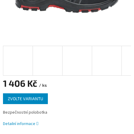
1 406 Kč
/ ks
Měrná
ZVOLTE VARIANTU
cena:
Bezpečnostní polobotka
Detailní informace