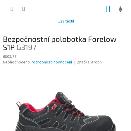
Přejít
NÁKUP
na
obsah
KOŠÍK
123 textil
Bezpečnostní polobotka Forelow
S1P
G3197
6803/38
Průměrné
Neohodnoceno
Podrobnosti hodnocení
Značka:
Ardon
hodnocení
produktu
je
0,0
z
5
hvězdiček.