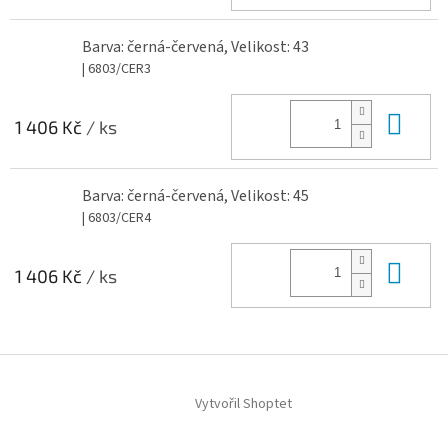
Barva: černá-červená, Velikost: 43
| 6803/CER3
Do 
1 406 Kč
/ ks
Barva: černá-červená, Velikost: 45
| 6803/CER4
Do 
1 406 Kč
/ ks
Z
á
Vytvořil Shoptet
p
a