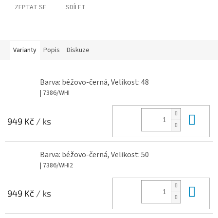
ZEPTAT SE
SDÍLET
Varianty
Popis
Diskuze
Barva: béžovo-černá, Velikost: 48
| 7386/WHI
Do 
949 Kč
/ ks
Barva: béžovo-černá, Velikost: 50
| 7386/WHI2
Do 
949 Kč
/ ks