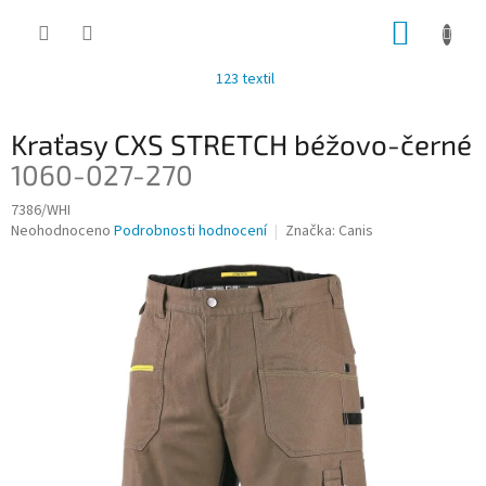
Přejít
NÁKUP
na
obsah
KOŠÍK
123 textil
Kraťasy CXS STRETCH béžovo-černé
1060-027-270
7386/WHI
Průměrné
Neohodnoceno
Podrobnosti hodnocení
Značka:
Canis
hodnocení
produktu
je
0,0
z
5
hvězdiček.