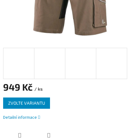
949 Kč
/ ks
Měrná
ZVOLTE VARIANTU
cena:
Detailní informace