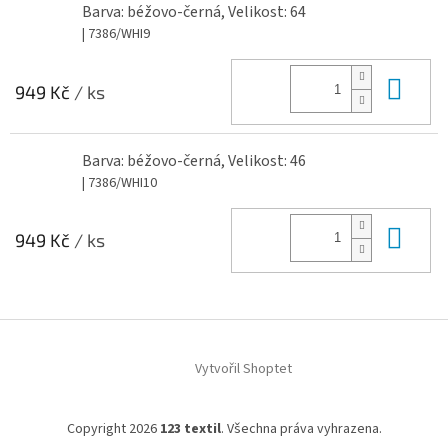
Barva: béžovo-černá, Velikost: 64
| 7386/WHI9
Do 
949 Kč
/ ks
Barva: béžovo-černá, Velikost: 46
| 7386/WHI10
Do 
949 Kč
/ ks
Z
á
Vytvořil Shoptet
p
a
t
Copyright 2026
123 textil
. Všechna práva vyhrazena.
í