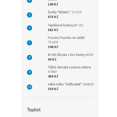
149 Kč
Šortky "Athletic"
TJ 5710
675 Kč
Teplákové kraťasy
BY 251
563 Kč
Poncho Poncho do deště
79.S470
348 Kč
W 150 Síťovka z bio bavlny
W150
99 Kč
Těžká dámská oversize mikina
N 9087
459 Kč
Velká taška "Softbasket"
1818020
330 Kč
Toplist