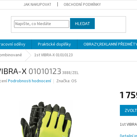
JAK NAKUPOVAT
OBCHODNÍ PODMÍNKY
HLEDAT
racovní oděvy
Praktické doplňky
OBRAZY,REKLAMNÍ PŘEDMĚTY a
ombinované
1st VIBRA-X
01010123
 VIBRA-X
01010123
3888/ZEL
né
cení
Podrobnosti hodnocení
Značka:
OS
ní
1 7
u
Měrná
ZVOLT
cena:
ek.
1st VIBRA
Detailní 