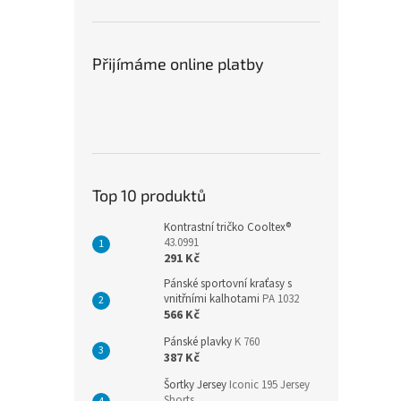
Přijímáme online platby
Top 10 produktů
Kontrastní tričko Cooltex®
43.0991
291 Kč
Pánské sportovní kraťasy s
vnitřními kalhotami
PA 1032
566 Kč
Pánské plavky
K 760
387 Kč
Šortky Jersey
Iconic 195 Jersey
Shorts