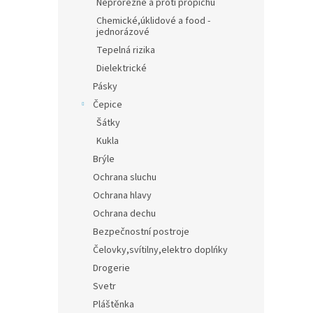
Neprořezné a proti propichu
Chemické,úklidové a food -
jednorázové
Tepelná rizika
Dielektrické
Pásky
Čepice
Šátky
Kukla
Brýle
Ochrana sluchu
Ochrana hlavy
Ochrana dechu
Bezpečnostní postroje
Čelovky,svítilny,elektro doplńky
Drogerie
Svetr
Pláštěnka