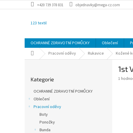
Přejít
+420 739 378 831
objednavky@mega-cz.com
na
obsah
123 textil
OCHRANNÉ ZDRAVOTNÍ POMŮCKY
Oblečení
P
Domů
Pracovní oděvy
Rukavice
Kožené k
P
1st
o
Přeskočit
s
Průměr
1 hodno
Kategorie
kategorie
t
hodnoce
r
produkt
OCHRANNÉ ZDRAVOTNÍ POMŮCKY
a
je
Oblečení
1,0
n
z
Pracovní oděvy
n
5
í
Boty
hvězdič
p
Ponožky
a
Bunda