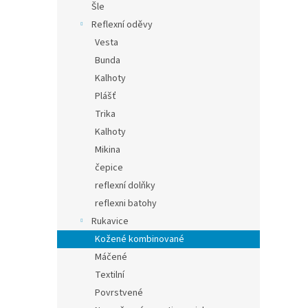
Šle
Reflexní oděvy
Vesta
Bunda
Kalhoty
Plášť
Trika
Kalhoty
Mikina
čepice
reflexní dolňky
reflexni batohy
Rukavice
Kožené kombinované
Máčené
Textilní
Povrstvené