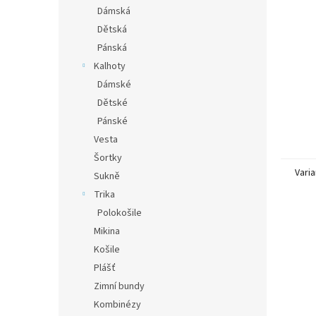
n
Dámská
e
Dětská
l
Pánská
Kalhoty
Dámské
Dětské
Pánské
Vesta
Šortky
Varia
Sukně
Trika
Polokošile
Mikina
Košile
Plášť
Zimní bundy
Kombinézy