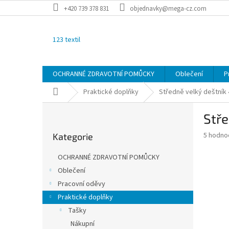
Přejít
+420 739 378 831
objednavky@mega-cz.com
na
obsah
123 textil
OCHRANNÉ ZDRAVOTNÍ POMŮCKY
Oblečení
P
Domů
Praktické doplňky
Středně velký deštník
P
Stře
o
Přeskočit
s
Průměr
5 hodno
Kategorie
kategorie
t
hodnoce
r
produkt
OCHRANNÉ ZDRAVOTNÍ POMŮCKY
a
je
Oblečení
3,2
n
z
Pracovní oděvy
n
5
í
Praktické doplňky
hvězdič
p
Tašky
a
Nákupní