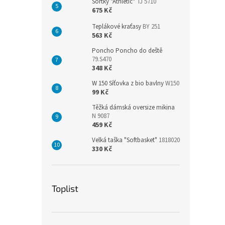
Šortky "Athletic"
TJ 5710
675 Kč
Teplákové kraťasy
BY 251
563 Kč
Poncho Poncho do deště
79.S470
348 Kč
W 150 Síťovka z bio bavlny
W150
99 Kč
Těžká dámská oversize mikina
N 9087
459 Kč
Velká taška "Softbasket"
1818020
330 Kč
Toplist