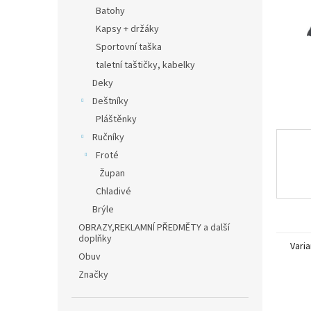
n
Batohy
e
Kapsy + držáky
l
Sportovní taška
taletní taštičky, kabelky
Deky
Deštníky
Pláštěnky
Ručníky
Froté
Župan
Chladivé
Brýle
OBRAZY,REKLAMNÍ PŘEDMĚTY a další
doplňky
Varia
Obuv
Značky