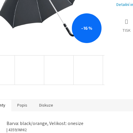
Detailní 
–16 %
TISK
nty
Popis
Diskuze
Barva: black/orange, Velikost: onesize
| 4359/WHI2