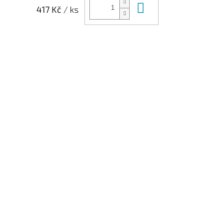
Do košíku
417 Kč
/ ks