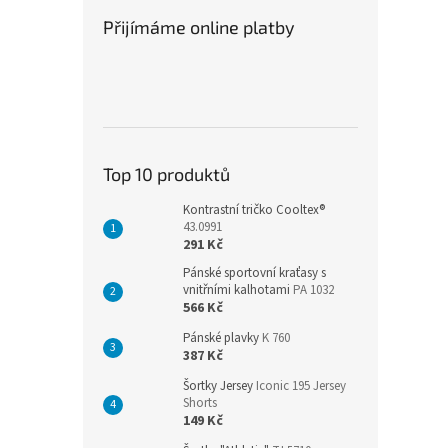
Přijímáme online platby
Top 10 produktů
Kontrastní tričko Cooltex®
43.0991
291 Kč
Pánské sportovní kraťasy s
vnitřními kalhotami
PA 1032
566 Kč
Pánské plavky
K 760
387 Kč
Šortky Jersey
Iconic 195 Jersey
Shorts
149 Kč