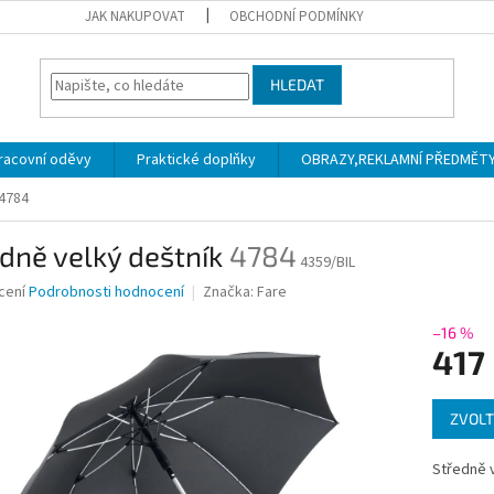
JAK NAKUPOVAT
OBCHODNÍ PODMÍNKY
HLEDAT
racovní oděvy
Praktické doplňky
OBRAZY,REKLAMNÍ PŘEDMĚTY a
4784
dně velký deštník
4784
4359/BIL
né
cení
Podrobnosti hodnocení
Značka:
Fare
ní
u
–16 %
417
Měrná
ZVOLT
cena:
ek.
Středně 