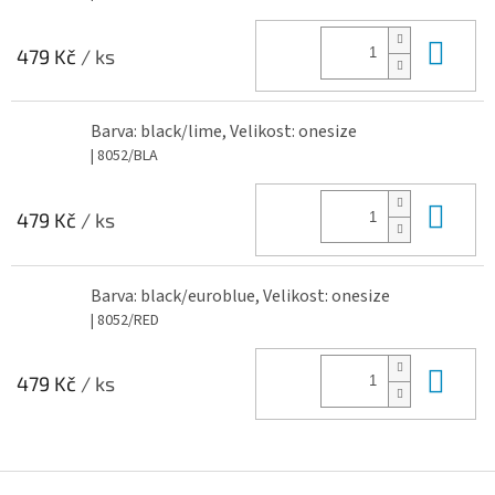
Do 
479 Kč
/ ks
Barva: black/lime, Velikost: onesize
| 8052/BLA
Do 
479 Kč
/ ks
Barva: black/euroblue, Velikost: onesize
| 8052/RED
Do 
479 Kč
/ ks
Z