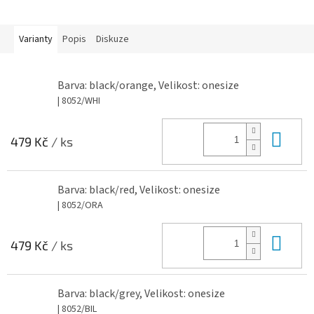
Varianty
Popis
Diskuze
Barva: black/orange, Velikost: onesize
| 8052/WHI
Do 
479 Kč
/ ks
Barva: black/red, Velikost: onesize
| 8052/ORA
Do 
479 Kč
/ ks
Barva: black/grey, Velikost: onesize
| 8052/BIL