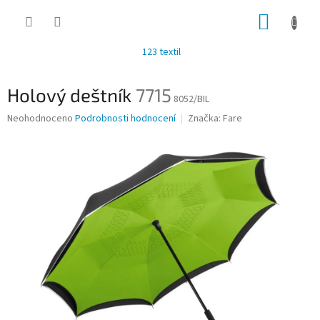
Přejít
NÁKUP
na
obsah
KOŠÍK
123 textil
Holový deštník
7715
8052/BIL
Průměrné
Neohodnoceno
Podrobnosti hodnocení
Značka:
Fare
hodnocení
produktu
je
0,0
z
5
hvězdiček.