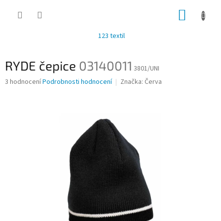
Přejít
NÁKUP
na
obsah
KOŠÍK
123 textil
RYDE čepice
03140011
3801/UNI
Průměrné
3 hodnocení
Podrobnosti hodnocení
Značka:
Červa
hodnocení
produktu
je
3,0
z
5
hvězdiček.