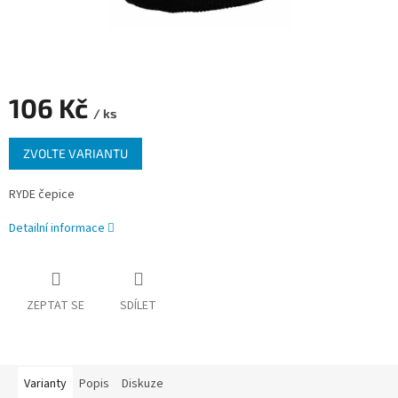
106 Kč
/ ks
Měrná
ZVOLTE VARIANTU
cena:
RYDE čepice
Detailní informace
ZEPTAT SE
SDÍLET
Varianty
Popis
Diskuze