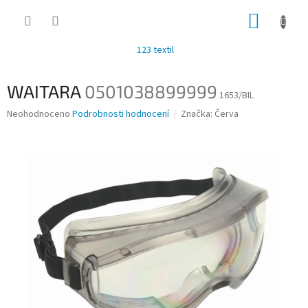
Přejít
NÁKUP
na
obsah
KOŠÍK
123 textil
WAITARA
0501038899999
1653/BIL
Průměrné
Neohodnoceno
Podrobnosti hodnocení
Značka:
Červa
hodnocení
produktu
je
0,0
z
5
hvězdiček.