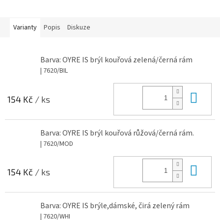
Varianty
Popis
Diskuze
Barva: OYRE IS brýl kouřová zelená/černá rám
| 7620/BIL
Do 
154 Kč
/ ks
Barva: OYRE IS brýl kouřová růžová/černá rám.
| 7620/MOD
Do 
154 Kč
/ ks
Barva: OYRE IS brýle,dámské, čirá zelený rám
| 7620/WHI