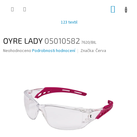
Přejít
NÁKUP
na
obsah
KOŠÍK
123 textil
OYRE LADY
05010582
7620/BIL
Průměrné
Neohodnoceno
Podrobnosti hodnocení
Značka:
Červa
hodnocení
produktu
je
0,0
z
5
hvězdiček.