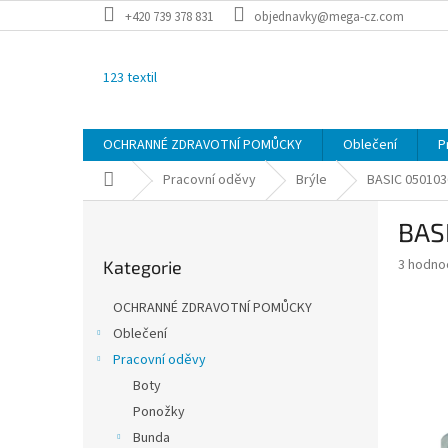
Přejít
+420 739 378 831
objednavky@mega-cz.com
na
obsah
123 textil
OCHRANNÉ ZDRAVOTNÍ POMŮCKY
Oblečení
P
Domů
Pracovní oděvy
Brýle
BASIC
050103
P
BAS
o
Přeskočit
s
Průměr
3 hodno
Kategorie
kategorie
t
hodnoce
r
produkt
OCHRANNÉ ZDRAVOTNÍ POMŮCKY
a
je
Oblečení
2,7
n
z
Pracovní oděvy
n
5
í
Boty
hvězdič
p
Ponožky
a
Bunda