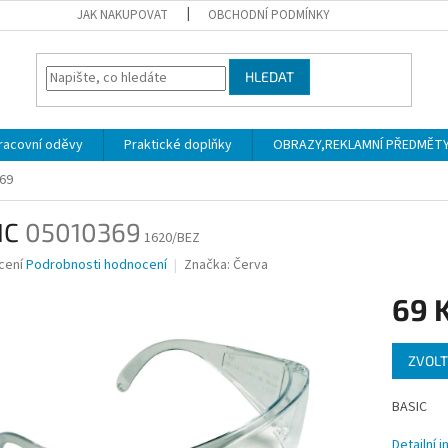
JAK NAKUPOVAT
OBCHODNÍ PODMÍNKY
HLEDAT
racovní oděvy
Praktické doplňky
OBRAZY,REKLAMNÍ PŘEDMĚTY a
69
IC
05010369
1620/BEZ
né
cení
Podrobnosti hodnocení
Značka:
Červa
ní
69 
u
Měrná
ZVOLT
cena:
ek.
BASIC
Detailní 