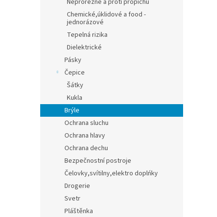
Neprořezné a proti propichu
Chemické,úklidové a food -
jednorázové
Tepelná rizika
Dielektrické
Pásky
Čepice
Šátky
Kukla
Brýle
Ochrana sluchu
Ochrana hlavy
Ochrana dechu
Bezpečnostní postroje
Čelovky,svítilny,elektro doplńky
Drogerie
Svetr
Pláštěnka