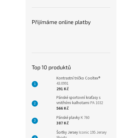
Přijímáme online platby
Top 10 produktů
Kontrastní tričko Cooltex®
43.0991
291 Kč
Pánské sportovní kraťasy s
vnitřními kalhotami
PA 1032
566 Kč
Pánské plavky
K 760
387 Kč
Šortky Jersey
Iconic 195 Jersey
Shorts