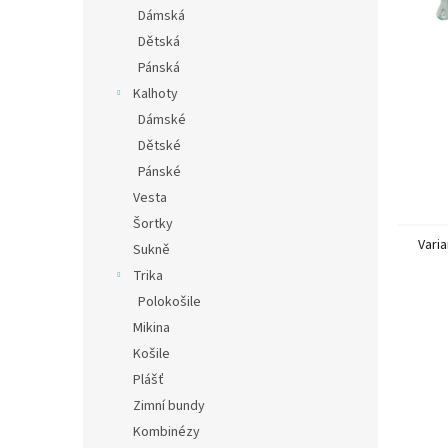
n
Dámská
e
Dětská
l
Pánská
Kalhoty
Dámské
Dětské
Pánské
Vesta
Šortky
Varia
Sukně
Trika
Polokošile
Mikina
Košile
Plášť
Zimní bundy
Kombinézy