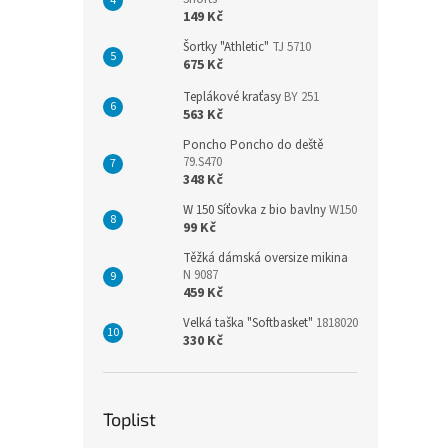
149 Kč
Šortky "Athletic"
TJ 5710
675 Kč
Teplákové kraťasy
BY 251
563 Kč
Poncho Poncho do deště
79.S470
348 Kč
W 150 Síťovka z bio bavlny
W150
99 Kč
Těžká dámská oversize mikina
N 9087
459 Kč
Velká taška "Softbasket"
1818020
330 Kč
Toplist