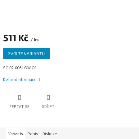
511 Kč
/ ks
Měrná
ZVOLTE VARIANTU
cena:
SC-02-006 LOW O1
Detailní informace
ZEPTAT SE
SDÍLET
Varianty
Popis
Diskuze