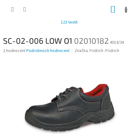
Přejít
NÁKUP
na
obsah
KOŠÍK
123 textil
SC-02-006 LOW O1
02010182
4014/38
Průměrné
2 hodnocení
Podrobnosti hodnocení
Značka:
Fridrich -Fridrich
hodnocení
produktu
je
4,5
z
5
hvězdiček.