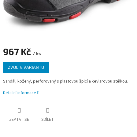
967 Kč
/ ks
Měrná
ZVOLTE VARIANTU
cena:
Sandál, kožený, perforovaný s plastovou špicí a kevlarovou stélkou.
Detailní informace
ZEPTAT SE
SDÍLET