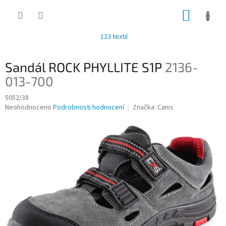
Přejít
NÁKUP
na
obsah
KOŠÍK
123 textil
Sandál ROCK PHYLLITE S1P
2136-
013-700
5052/38
Průměrné
Neohodnoceno
Podrobnosti hodnocení
Značka:
Canis
hodnocení
produktu
je
0,0
z
5
hvězdiček.