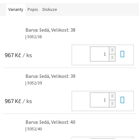
Varianty
Popis
Diskuze
Barva: šedá, Velikost: 38
| 5052/38
Do 
967 Kč
/ ks
Barva: šedá, Velikost: 39
| 5052/39
Do 
967 Kč
/ ks
Barva: šedá, Velikost: 40
| 5052/40