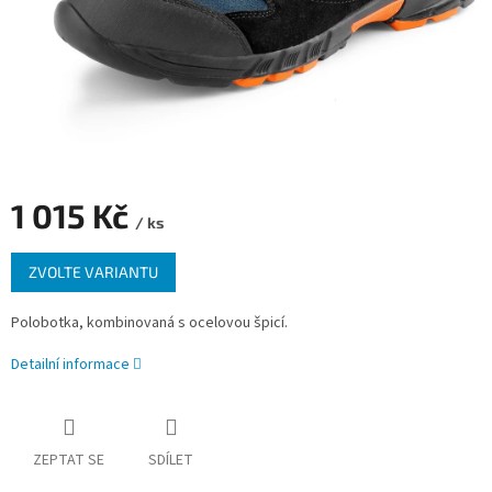
1 015 Kč
/ ks
Měrná
ZVOLTE VARIANTU
cena:
Polobotka, kombinovaná s ocelovou špicí.
Detailní informace
ZEPTAT SE
SDÍLET