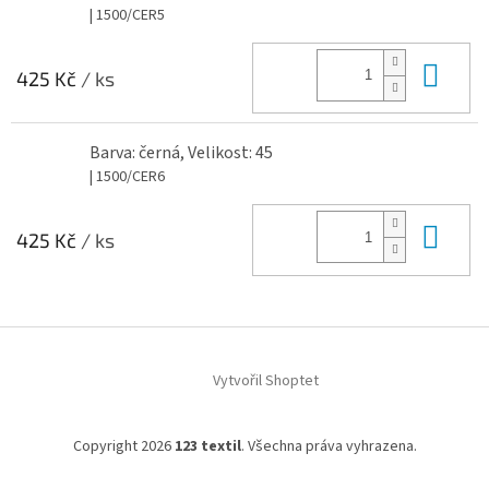
| 1500/CER5
Do 
425 Kč
/ ks
Barva: černá, Velikost: 45
| 1500/CER6
Do 
425 Kč
/ ks
Z
á
Vytvořil Shoptet
p
a
t
Copyright 2026
123 textil
. Všechna práva vyhrazena.
í