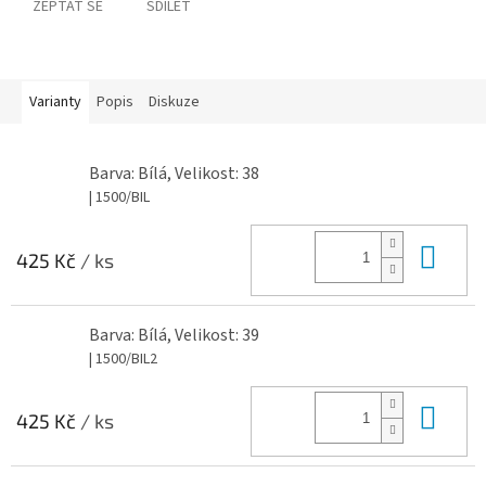
ZEPTAT SE
SDÍLET
Varianty
Popis
Diskuze
Barva: Bílá, Velikost: 38
| 1500/BIL
Do 
425 Kč
/ ks
Barva: Bílá, Velikost: 39
| 1500/BIL2
Do 
425 Kč
/ ks