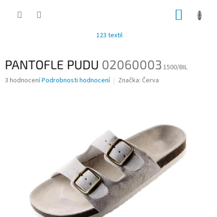
Přejít
NÁKUP
na
obsah
KOŠÍK
123 textil
PANTOFLE PUDU
02060003
1500/BIL
Průměrné
3 hodnocení
Podrobnosti hodnocení
Značka:
Červa
hodnocení
produktu
je
4,3
z
5
hvězdiček.