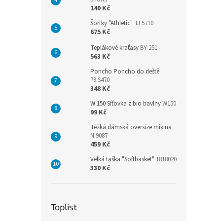
149 Kč
Šortky "Athletic"
TJ 5710
675 Kč
Teplákové kraťasy
BY 251
563 Kč
Poncho Poncho do deště
79.S470
348 Kč
W 150 Síťovka z bio bavlny
W150
99 Kč
Těžká dámská oversize mikina
N 9087
459 Kč
Velká taška "Softbasket"
1818020
330 Kč
Toplist