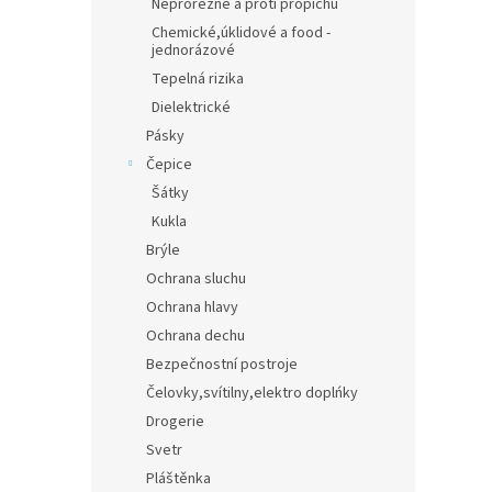
Neprořezné a proti propichu
Chemické,úklidové a food -
jednorázové
Tepelná rizika
Dielektrické
Pásky
Čepice
Šátky
Kukla
Brýle
Ochrana sluchu
Ochrana hlavy
Ochrana dechu
Bezpečnostní postroje
Čelovky,svítilny,elektro doplńky
Drogerie
Svetr
Pláštěnka