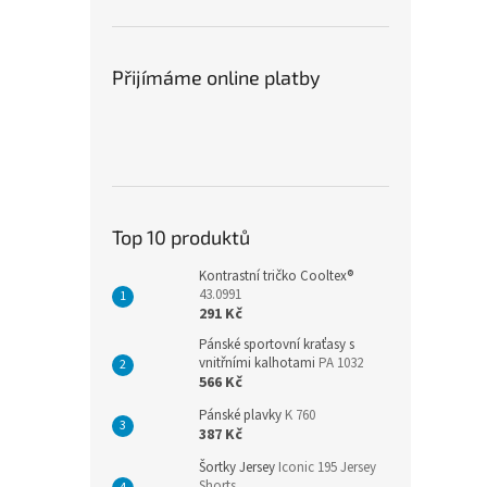
Přijímáme online platby
Top 10 produktů
Kontrastní tričko Cooltex®
43.0991
291 Kč
Pánské sportovní kraťasy s
vnitřními kalhotami
PA 1032
566 Kč
Pánské plavky
K 760
387 Kč
Šortky Jersey
Iconic 195 Jersey
Shorts