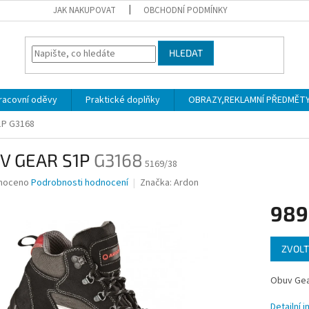
JAK NAKUPOVAT
OBCHODNÍ PODMÍNKY
HLEDAT
racovní oděvy
Praktické doplňky
OBRAZY,REKLAMNÍ PŘEDMĚTY a
1P
G3168
V GEAR S1P
G3168
5169/38
né
noceno
Podrobnosti hodnocení
Značka:
Ardon
ní
989
u
Měrná
ZVOLT
cena:
ek.
Obuv Gea
Detailní 