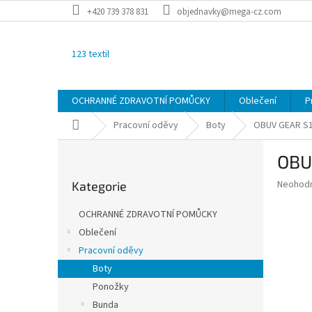
Přejít
+420 739 378 831
objednavky@mega-cz.com
na
obsah
123 textil
OCHRANNÉ ZDRAVOTNÍ POMŮCKY
Oblečení
P
Domů
Pracovní oděvy
Boty
OBUV GEAR S
P
OBU
o
Přeskočit
s
Průměr
Neohod
Kategorie
kategorie
t
hodnoce
r
produkt
OCHRANNÉ ZDRAVOTNÍ POMŮCKY
a
je
Oblečení
0,0
n
z
Pracovní oděvy
n
5
í
Boty
hvězdič
p
Ponožky
a
Bunda