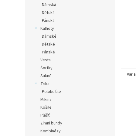
n
Dámská
e
Dětská
l
Pánská
Kalhoty
Dámské
Dětské
Pánské
Vesta
Šortky
Varia
Sukně
Trika
Polokošile
Mikina
Košile
Plášť
Zimní bundy
Kombinézy