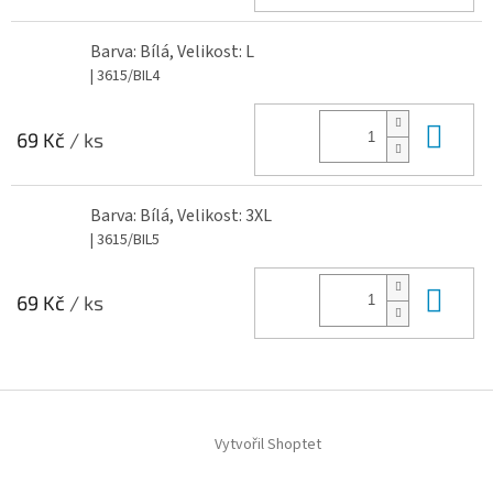
Barva: Bílá, Velikost: L
| 3615/BIL4
Do 
69 Kč
/ ks
Barva: Bílá, Velikost: 3XL
| 3615/BIL5
Do 
69 Kč
/ ks
Z
á
Vytvořil Shoptet
p
a