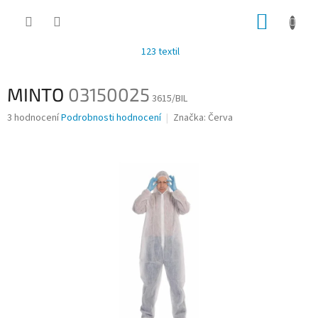
Přejít
NÁKUP
na
obsah
KOŠÍK
123 textil
MINTO
03150025
3615/BIL
Průměrné
3 hodnocení
Podrobnosti hodnocení
Značka:
Červa
hodnocení
produktu
je
4,0
z
5
hvězdiček.