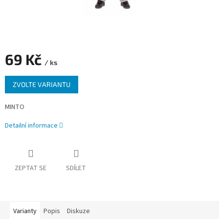
69 Kč
/ ks
Měrná
ZVOLTE VARIANTU
cena:
MINTO
Detailní informace
ZEPTAT SE
SDÍLET
Varianty
Popis
Diskuze