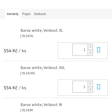
Varianty
Popis
Diskuze
Barva: white, Velikost: XL
| 9124/XL
Do 
554 Kč
/ ks
Barva: white, Velikost: XXL
| 9124/XXL
Do 
554 Kč
/ ks
Barva: white, Velikost: M
| 9124/M