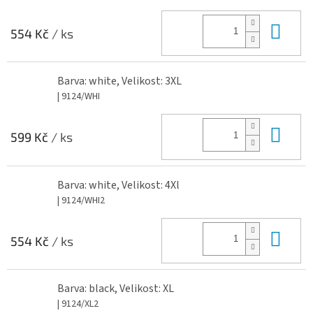
Do 
554 Kč
/ ks
Barva: white, Velikost: 3XL
| 9124/WHI
Do 
599 Kč
/ ks
Barva: white, Velikost: 4Xl
| 9124/WHI2
Do 
554 Kč
/ ks
Barva: black, Velikost: XL
| 9124/XL2