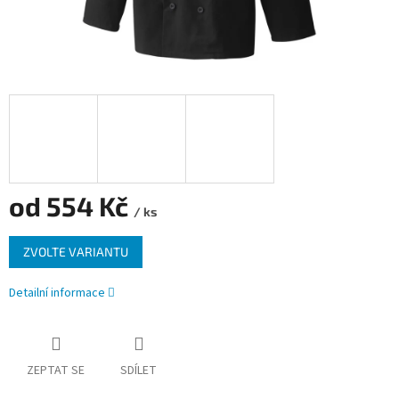
od
554 Kč
/ ks
Měrná
ZVOLTE VARIANTU
cena:
Detailní informace
ZEPTAT SE
SDÍLET