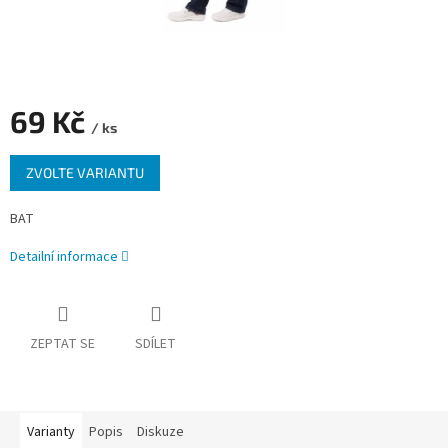
69 Kč
/ ks
Měrná
ZVOLTE VARIANTU
cena:
BAT
Detailní informace
ZEPTAT SE
SDÍLET
Varianty
Popis
Diskuze