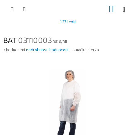
Přejít
NÁKUP
na
obsah
KOŠÍK
123 textil
BAT
03110003
3618/BIL
Průměrné
3 hodnocení
Podrobnosti hodnocení
Značka:
Červa
hodnocení
produktu
je
2,7
z
5
hvězdiček.